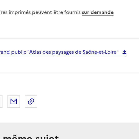
res imprimés peuvent être fournis
sur demande
and public "Atlas des paysages de Saône-et-Loire"
 Facebook
er sur X
Partager sur LinkedIn
Partager par email
Copier le lien de la page dans le presse-pap
e même sujet