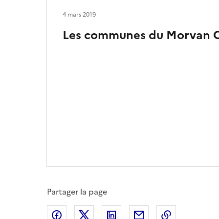
4 mars 2019
Les communes du Morvan O
Partager la page
Partager sur Facebook
Partager sur X
Partager sur LinkedIn
Partager par email
Copier le l