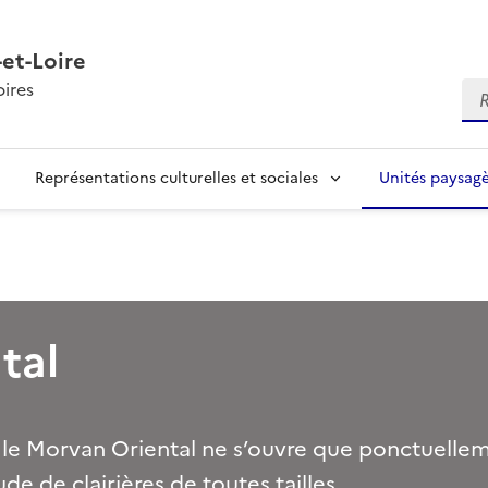
et-Loire
ires
Re
Représentations culturelles et sociales
Unités paysag
tal
 le Morvan Oriental ne s’ouvre que ponctuelle
de de clairières de toutes tailles.