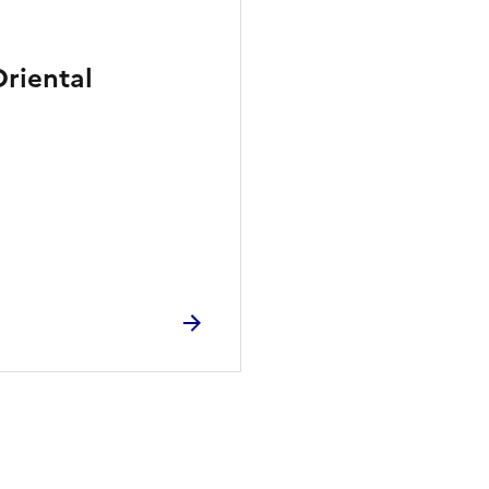
riental
ien de la page dans le presse-papier